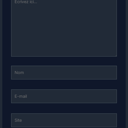
ici…
Nom
E-
mail
Site