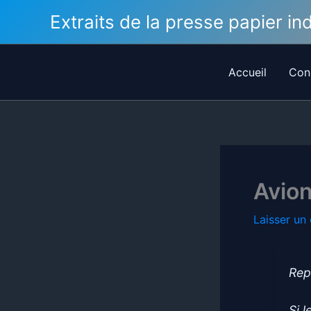
Aller
Extraits de la presse papier i
au
contenu
Accueil
Con
Avion
Laisser un
Rep
Si 