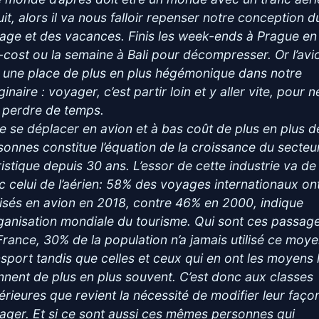
uit, alors il va nous falloir repenser notre conception d
age et des vacances. Finis les week-ends à Prague en
-cost ou la semaine à Bali pour décompresser. Or l’avi
s une place de plus en plus hégémonique dans notre
inaire : voyager, c’est partir loin et y aller vite, pour n
 perdre de temps.
re se déplacer en avion et à bas coût de plus en plus d
sonnes constitue l’équation de la croissance du secteu
ristique depuis 30 ans. L’essor de cette industrie va de
c celui de l’aérien: 58% des voyages internationaux on
lisés en avion en 2018, contre 46% en 2000, indique
rganisation mondiale du tourisme. Qui sont ces passage
France, 30% de la population n’a jamais utilisé ce moy
nsport tandis que celles et ceux qui en ont les moyens 
nnent de plus en plus souvent. C’est donc aux classes
érieures que revient la nécessité de modifier leur faço
ager. Et si ce sont aussi ces mêmes personnes qui