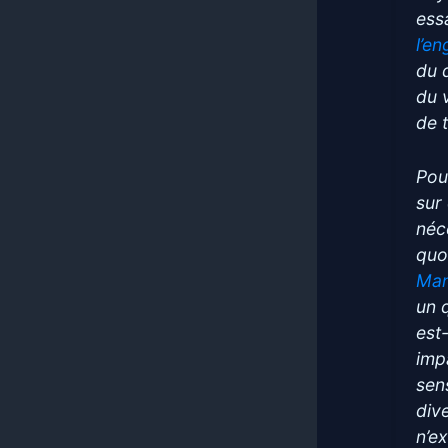
ess
l’e
du 
du 
de 
Pou
sur
néce
quo
Man
un 
est
imp
sen
div
n’e