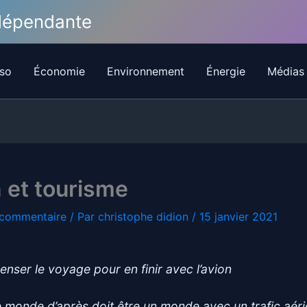
ndépendante
so
Économie
Environnement
Énergie
Médias
 et tourisme
 commentaire
/ Par
christophe didion
/
15 janvier 2021
enser le voyage pour en finir avec l’avion
le monde d’après doit être un monde avec un trafic aér