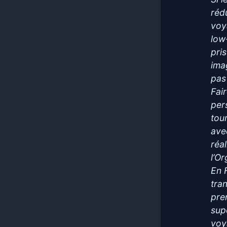
réd
voy
low
pri
imag
pas
Fai
per
tou
ave
réa
l’O
En 
tra
pre
sup
voy