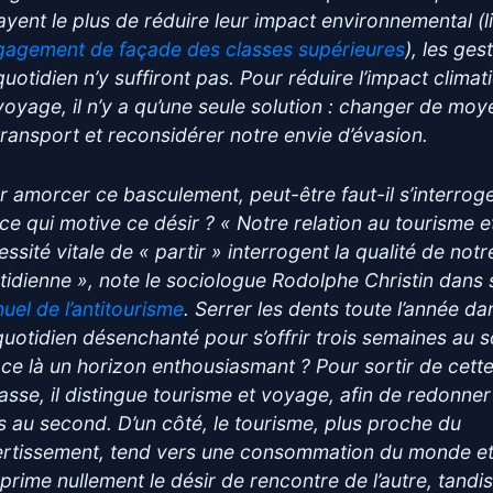
ayent le plus de réduire leur impact environnemental (l
ngagement de façade des classes supérieures
), les ges
quotidien n’y suffiront pas. Pour réduire l’impact climat
voyage, il n’y a qu’une seule solution : changer de moy
transport et reconsidérer notre envie d’évasion.
r amorcer ce basculement, peut-être faut-il s’interrog
 ce qui motive ce désir ? « Notre relation au tourisme et
ssité vitale de « partir » interrogent la qualité de notr
tidienne », note le sociologue Rodolphe Christin dans
uel de l’antitourisme
. Serrer les dents toute l’année da
quotidien désenchanté pour s’offrir trois semaines au so
-ce là un horizon enthousiasmant ? Pour sortir de cett
asse, il distingue tourisme et voyage, afin de redonner
s au second. D’un côté, le tourisme, plus proche du
ertissement, tend vers une consommation du monde e
xprime nullement le désir de rencontre de l’autre, tandi