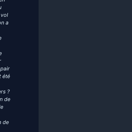
u
 vol
on a
e
e
r
 pair
t été
rs ?
en de
le
n de