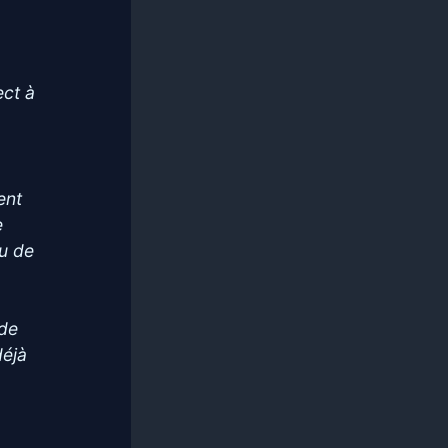
ect à
ent
e
eu de
 de
déjà