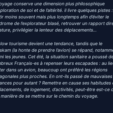
voyage conserve une dimension plus philosophique
ploration de soi et de l’altérité. il livre quelques pistes :
tir moins souvent mais plus longtemps afin d’éviter le
drome de l’explorateur blasé, retrouver un rapport dir
nature, privilégier la lenteur des déplacements…
slow tourisme devient une tendance, tandis que le
gskam (la honte de prendre l’avion) se répand, notamm
mi les jeunes. Cet été, la situation sanitaire a poussé d
breux Français-es à repenser leurs escapades : au li
ter dans un avion, beaucoup ont préféré les régions
agonales plus proches. En ont-ils passé de mauvaises
ances pour autant ? Remettre en cause ses habitudes
lacements, de logement, d’activités, peut-être est-ce 
 manière de se mettre sur le chemin du voyage.