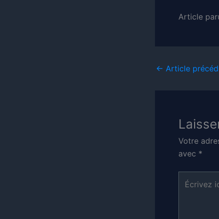
Article pa
←
Article précéd
Laisse
Votre adre
avec
*
Écrivez
ici…