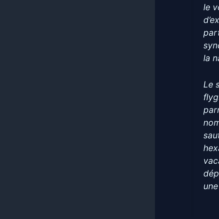
le 
d’ex
par
syn
la 
Le 
fly
par
nom
sau
hex
vac
dép
une