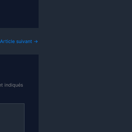
Article suivant
→
t indiqués