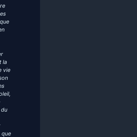
ire
tes
ique
en
er
 la
e vie
 son
ns
leil,
e
 du
t
s que