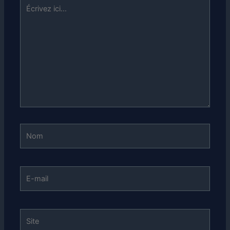
Écrivez
ici…
Nom
E-
mail
Site