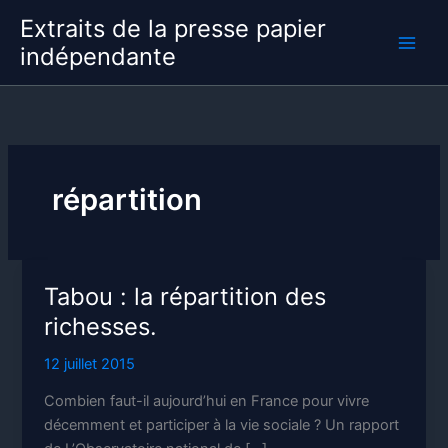
Aller
Extraits de la presse papier
au
indépendante
contenu
répartition
Tabou : la répartition des
richesses.
12 juillet 2015
Combien faut-il aujourd’hui en France pour vivre
décemment et participer à la vie sociale ? Un rapport