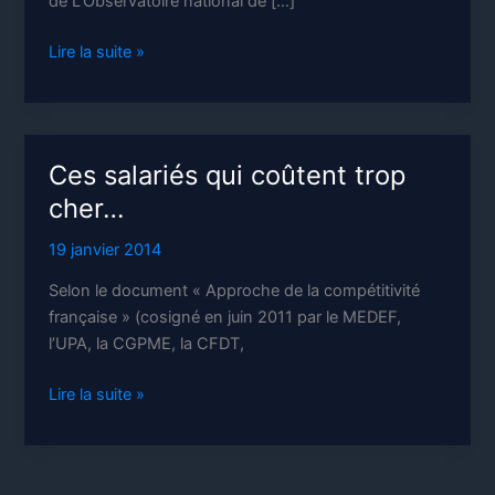
de L’Observatoire national de […]
Tabou :
Lire la suite »
la
répartition
des
richesses.
Ces salariés qui coûtent trop
cher…
19 janvier 2014
Selon le document « Approche de la compétitivité
française » (cosigné en juin 2011 par le MEDEF,
l’UPA, la CGPME, la CFDT,
Ces
Lire la suite »
salariés
qui
coûtent