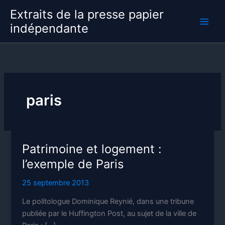
Aller
Extraits de la presse papier
au
indépendante
contenu
paris
Patrimoine et logement :
l’exemple de Paris
25 septembre 2013
Le politologue Dominique Reynié, dans une tribune
publiée par le Huffington Post, au sujet de la ville de