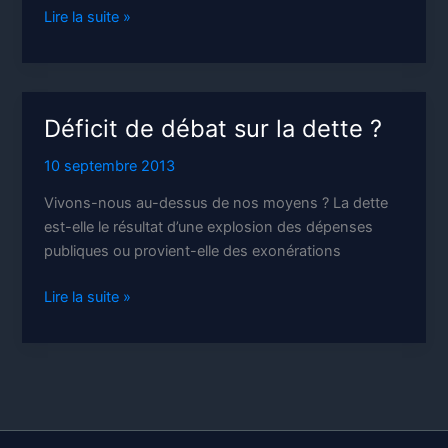
D’où
Lire la suite »
vient
la
dette
?
Déficit de débat sur la dette ?
10 septembre 2013
Vivons-nous au-dessus de nos moyens ? La dette
est-elle le résultat d’une explosion des dépenses
publiques ou provient-elle des exonérations
Déficit
Lire la suite »
de
débat
sur
la
dette
?