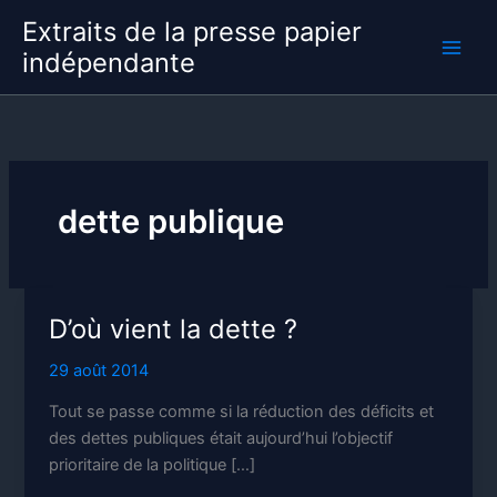
Aller
Extraits de la presse papier
au
indépendante
contenu
dette publique
D’où vient la dette ?
29 août 2014
Tout se passe comme si la réduction des déficits et
des dettes publiques était aujourd’hui l’objectif
prioritaire de la politique […]