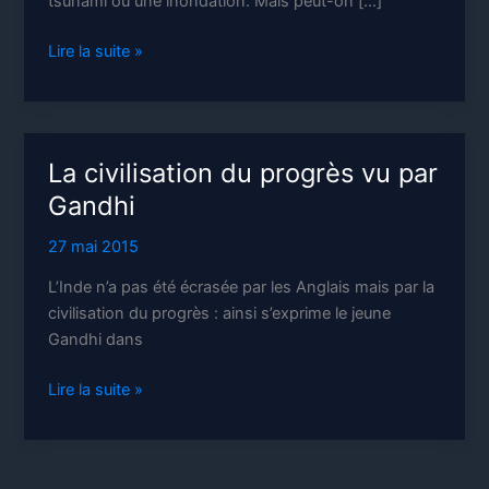
tsunami ou une inondation. Mais peut-on […]
L’effondrement
Lire la suite »
prochain
que
nous
ne
La civilisation du progrès vu par
voulons
Gandhi
pas
voir
27 mai 2015
L’Inde n’a pas été écrasée par les Anglais mais par la
civilisation du progrès : ainsi s’exprime le jeune
Gandhi dans
La
Lire la suite »
civilisation
du
progrès