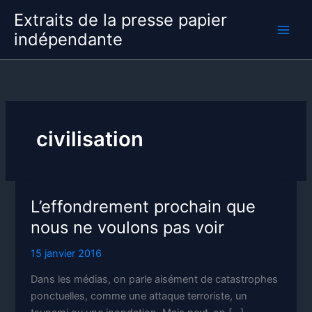
Aller
Extraits de la presse papier
au
indépendante
contenu
civilisation
L’effondrement prochain que
nous ne voulons pas voir
15 janvier 2016
Dans les médias, on parle aisément de catastrophes
ponctuelles, comme une attaque terroriste, un